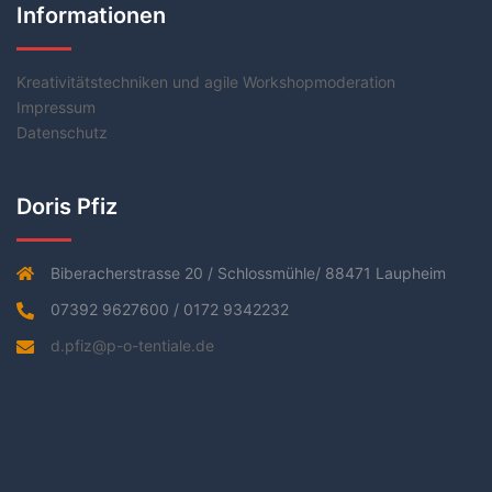
Informationen
Kreativitätstechniken und agile Workshopmoderation
Impressum
Datenschutz
Doris Pfiz
Biberacherstrasse 20 / Schlossmühle/ 88471 Laupheim
07392 9627600 / 0172 9342232
d.pfiz@p-o-tentiale.de